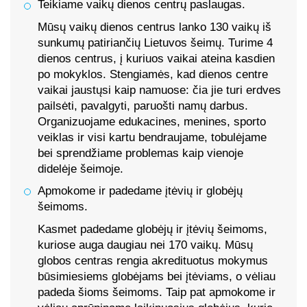
Teikiame vaikų dienos centrų paslaugas.
Mūsų vaikų dienos centrus lanko 130 vaikų iš
sunkumų patiriančių Lietuvos šeimų. Turime 4
dienos centrus, į kuriuos vaikai ateina kasdien
po mokyklos. Stengiamės, kad dienos centre
vaikai jaustųsi kaip namuose: čia jie turi erdves
pailsėti, pavalgyti, paruošti namų darbus.
Organizuojame edukacines, menines, sporto
veiklas ir visi kartu bendraujame, tobulėjame
bei sprendžiame problemas kaip vienoje
didelėje šeimoje.
Apmokome ir padedame įtėvių ir globėjų
šeimoms.
Kasmet padedame globėjų ir įtėvių šeimoms,
kuriose auga daugiau nei 170 vaikų. Mūsų
globos centras rengia akredituotus mokymus
būsimiesiems globėjams bei įtėviams, o vėliau
padeda šioms šeimoms. Taip pat apmokome ir