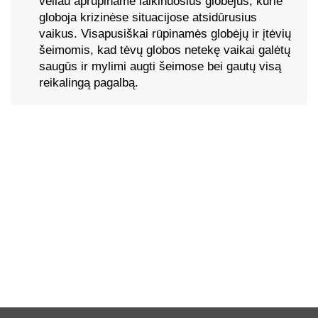
vėliau aprūpiname laikinuosius globėjus, kurie
globoja krizinėse situacijose atsidūrusius
vaikus. Visapusiškai rūpinamės globėjų ir įtėvių
šeimomis, kad tėvų globos netekę vaikai galėtų
saugūs ir mylimi augti šeimose bei gautų visą
reikalingą pagalbą.