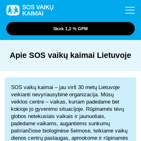
Skirk 1,2 % GPM
Kaip skirti 1,2 % GPM?
Apie SOS vaikų kaimai Lietuvoje
Apie SOS vaikų kaimai Lietuvoje
SOS vaikų kaimai – jau virš 30 metų Lietuvoje
veikianti nevyriausybinė organizacija. Mūsų
veiklos centre – vaikas, kuriam padedame bet
kokioje jo gyvenimo situacijoje. Rūpinamės tėvų
globos netekusiais vaikais ir jaunuoliais,
padedame vaikams, augantiems sunkumų
patiriančiose biologinėse šeimose, teikiame vaikų
dienos centrų paslaugas, apmokome ir rūpinamės