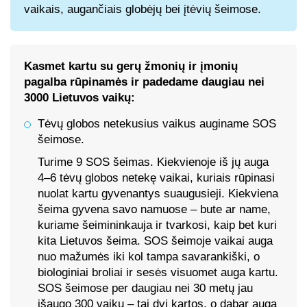
vaikais, augančiais globėjų bei įtėvių šeimose.
Kasmet kartu su gerų žmonių ir įmonių
pagalba rūpinamės ir padedame daugiau nei
3000 Lietuvos vaikų:
Tėvų globos netekusius vaikus auginame SOS
šeimose.
Turime 9 SOS šeimas. Kiekvienoje iš jų auga
4–6 tėvų globos netekę vaikai, kuriais rūpinasi
nuolat kartu gyvenantys suaugusieji. Kiekviena
šeima gyvena savo namuose – bute ar name,
kuriame šeimininkauja ir tvarkosi, kaip bet kuri
kita Lietuvos šeima. SOS šeimoje vaikai auga
nuo mažumės iki kol tampa savarankiški, o
biologiniai broliai ir sesės visuomet auga kartu.
SOS šeimose per daugiau nei 30 metų jau
išaugo 300 vaikų – tai dvi kartos, o dabar auga