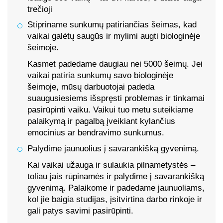
trečioji
Stipriname sunkumų patiriančias šeimas, kad
vaikai galėtų saugūs ir mylimi augti biologinėje
šeimoje.
Kasmet padedame daugiau nei 5000 šeimų. Jei
vaikai patiria sunkumų savo biologinėje
šeimoje, mūsų darbuotojai padeda
suaugusiesiems išspręsti problemas ir tinkamai
pasirūpinti vaiku. Vaikui tuo metu suteikiame
palaikymą ir pagalbą įveikiant kylančius
emocinius ar bendravimo sunkumus.
Palydime jaunuolius į savarankišką gyvenimą.
Kai vaikai užauga ir sulaukia pilnametystės –
toliau jais rūpinamės ir palydime į savarankišką
gyvenimą. Palaikome ir padedame jaunuoliams,
kol jie baigia studijas, įsitvirtina darbo rinkoje ir
gali patys savimi pasirūpinti.